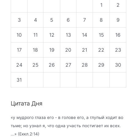
1
2
3
4
5
6
7
8
9
10
11
12
13
14
15
16
17
18
19
20
21
22
23
24
25
26
27
28
29
30
31
Цитата Дня
«
у мудрого глаза его - в голове его, а глупый ходит во
тьме; но узнал я, что одна участь постигает их всех.
...» (Еккл.2:14)