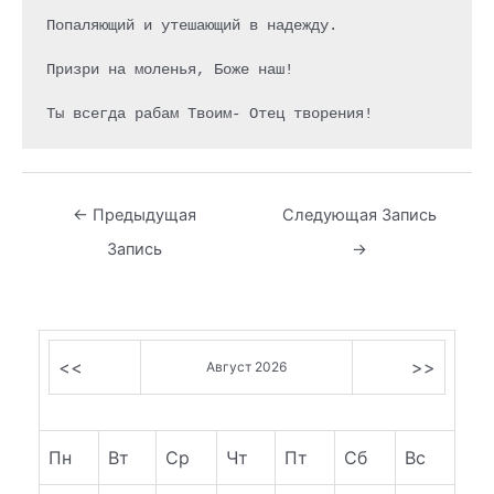
Попаляющий и утешающий в надежду.

Призри на моленья, Боже наш!

Навигация
←
Предыдущая
Следующая Запись
по
Запись
→
записям
<<
>>
Август 2026
Пн
Вт
Ср
Чт
Пт
Сб
Вс