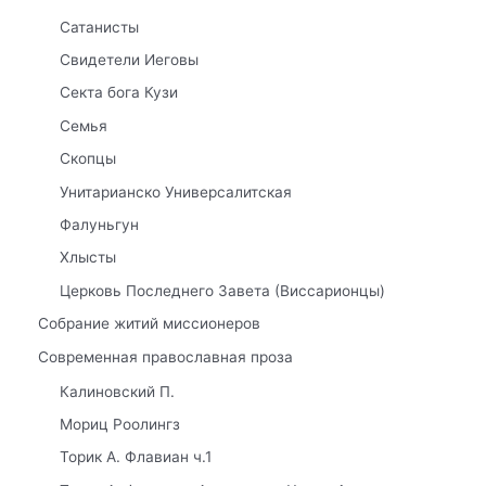
Сатанисты
Свидетели Иеговы
Секта бога Кузи
Семья
Скопцы
Унитарианско Универсалитская
Фалуньгун
Хлысты
Церковь Последнего Завета (Виссарионцы)
Собрание житий миссионеров
Современная православная проза
Калиновский П.
Мориц Роолингз
Торик А. Флавиан ч.1