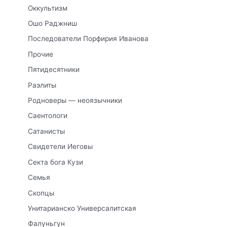
Оккультизм
Ошо Раджниш
Последователи Порфирия Иванова
Прочие
Пятидесятники
Раэлиты
Родноверы — неоязычники
Саентологи
Сатанисты
Свидетели Иеговы
Секта бога Кузи
Семья
Скопцы
Унитарианско Универсалитская
Фалуньгун