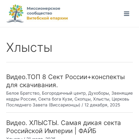
Перейти
к
Main
содержимому
Men
Хлысты
Видео.ТОП 8 Сект России+конспекты
для скачивания.
Белое Братство
,
Богородичный центр
,
Духоборы
,
Звенящие
кедры России
,
Секта бога Кузи
,
Скопцы
,
Хлысты
,
Церковь
Последнего Завета (Виссарионцы)
/
12 декабря, 2025
Видео. ХЛЫСТЫ. Самая дикая секта
Российской Империи | ФАЙБ