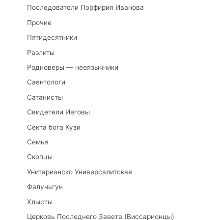
Последователи Порфирия Иванова
Прочие
Пятидесятники
Раэлиты
Родноверы — неоязычники
Саентологи
Сатанисты
Свидетели Иеговы
Секта бога Кузи
Семья
Скопцы
Унитарианско Универсалитская
Фалуньгун
Хлысты
Церковь Последнего Завета (Виссарионцы)