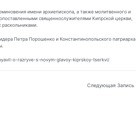
поминовения имени архиепископа, а также молитвенного и
сокопоставленными священнослужителями Кипрской церкви,
с раскольниками.
лидера Петра Порошенко и Константинопольского патриарха
ы.
yavil-o-razryve-s-novym-glavoy-kiprskoy-tserkvi/
Следующая Запись