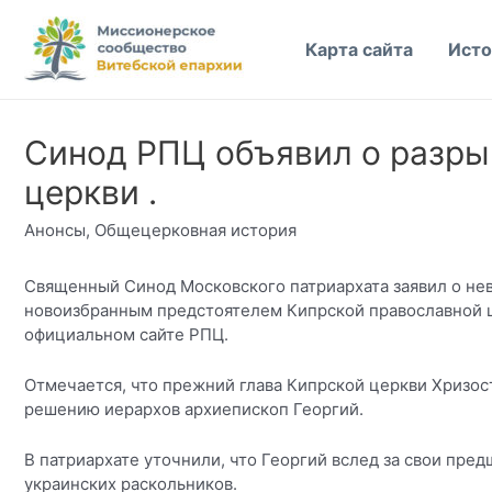
Перейти
к
Карта сайта
Исто
содержимому
Синод РПЦ объявил о разры
церкви .
Анонсы
,
Общецерковная история
Священный Синод Московского патриархата заявил о не
новоизбранным предстоятелем Кипрской православной ц
официальном сайте РПЦ.
Отмечается, что прежний глава Кипрской церкви Хризосто
решению иерархов архиепископ Георгий.
В патриархате уточнили, что Георгий вслед за свои пр
украинских раскольников.