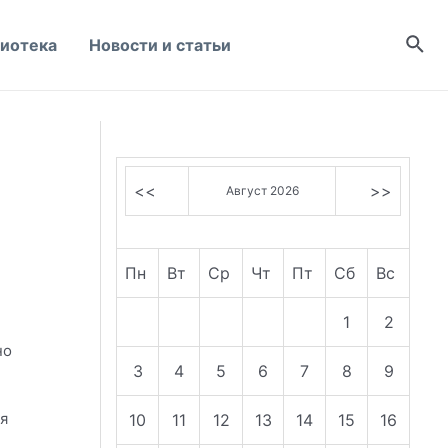
Пои
иотека
Новости и статьи
<<
>>
Август 2026
Пн
Вт
Ср
Чт
Пт
Сб
Вс
1
2
но
3
4
5
6
7
8
9
я
10
11
12
13
14
15
16