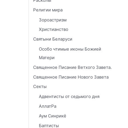
Расколы
Религии мира
Зороастризм
Христианство
Святыни Беларуси
Особо чтимые иконы Божией
Матери
Священное Писание Ветхого Завета.
Священное Писание Нового Завета
Секты
Адвентисты от седьмого дня
АллатРа
Аум Синрикё
Баптисты