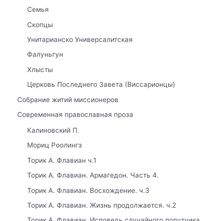
Семья
Скопцы
Унитарианско Универсалитская
Фалуньгун
Хлысты
Церковь Последнего Завета (Виссарионцы)
Собрание житий миссионеров
Современная православная проза
Калиновский П.
Мориц Роолингз
Торик А. Флавиан ч.1
Торик А. Флавиан. Армагедон. Часть 4.
Торик А. Флавиан. Восхождение. ч.3
Торик А. Флавиан. Жизнь продолжается. ч.2
Торик А. Флавиан. Исповедь случайного попутчика