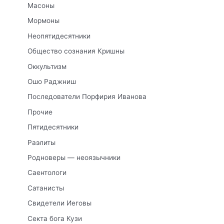
Масоны
Мормоны
Неопятидесятники
Общество сознания Кришны
Оккультизм
Ошо Раджниш
Последователи Порфирия Иванова
Прочие
Пятидесятники
Раэлиты
Родноверы — неоязычники
Саентологи
Сатанисты
Свидетели Иеговы
Секта бога Кузи