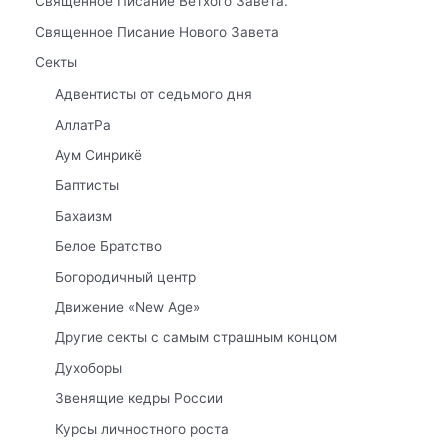
Священное Писание Ветхого Завета.
Священное Писание Нового Завета
Секты
Адвентисты от седьмого дня
АллатРа
Аум Синрикё
Баптисты
Бахаизм
Белое Братство
Богородичный центр
Движение «New Age»
Другие секты с самым страшным концом
Духоборы
Звенящие кедры России
Курсы личностного роста