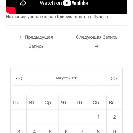
Источник: youtube канал Клиника доктора Шурова
Навигация
←
Предыдущая
Следующая Запись
по
Запись
→
записям
<<
>>
Август 2026
Пн
Вт
Ср
Чт
Пт
Сб
Вс
1
2
3
4
5
6
7
8
9