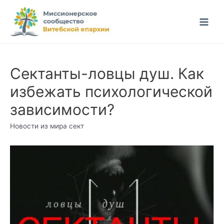
Перейти
к
Main
содержимому
Men
Сектанты-ловцы душ. Как
избежать психологической
зависимости?
Новости из мира сект