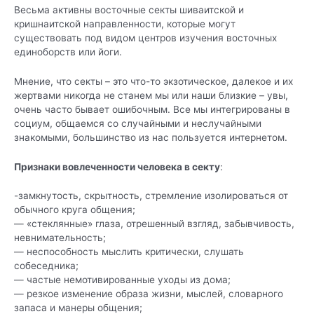
Весьма активны восточные секты шиваитской и
кришнаитской направленности, которые могут
существовать под видом центров изучения восточных
единоборств или йоги.
Мнение, что секты – это что-то экзотическое, далекое и их
жертвами никогда не станем мы или наши близкие – увы,
очень часто бывает ошибочным. Все мы интегрированы в
социум, общаемся со случайными и неслучайными
знакомыми, большинство из нас пользуется интернетом.
Признаки вовлеченности человека в секту
:
-замкнутость, скрытность, стремление изолироваться от
обычного круга общения;
— «стеклянные» глаза, отрешенный взгляд, забывчивость,
невнимательность;
— неспособность мыслить критически, слушать
собеседника;
— частые немотивированные уходы из дома;
— резкое изменение образа жизни, мыслей, словарного
запаса и манеры общения;