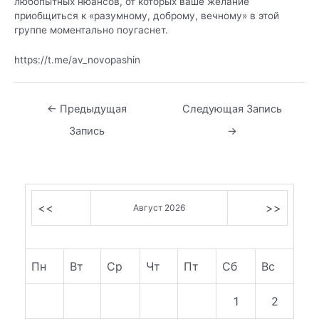
любопытных нюансов, от которых ваше желание
приобщиться к «разумному, доброму, вечному» в этой
группе моментально поугаснет.
https://t.me/av_novopashin
Навигация
←
Предыдущая
Следующая Запись
по
Запись
→
записям
<<
>>
Август 2026
Пн
Вт
Ср
Чт
Пт
Сб
Вс
1
2