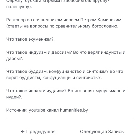
Сержпутоўскага «Прымхі і забабоны беларусаў-
палешукоу).
Разговор со священником иереем Петром Каминским
(ответы на вопросы по сравнительному
богословию.
Что такое экуменизм?
.
Что такое индуизм и даосизм? Во что верят индуисты и
даосы?
.
Что такое буддизм, конфуцианство и синтоизм? Во что
верят буддисты, конфуцианцы и синтоисты?
.
Что такое ислам и иудаизм? Во что верят мусульмане и
иудеи?
.
Источник: yоutube канал humanities.by
Навигация
←
Предыдущая
Следующая Запись
по