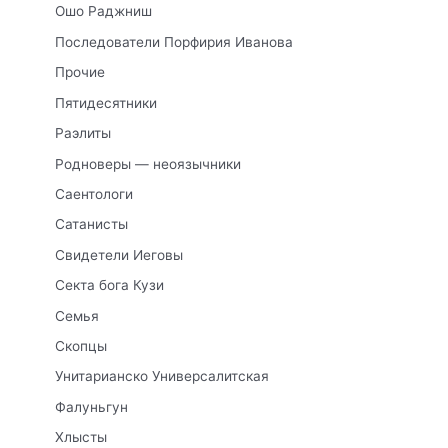
Ошо Раджниш
Последователи Порфирия Иванова
Прочие
Пятидесятники
Раэлиты
Родноверы — неоязычники
Саентологи
Сатанисты
Свидетели Иеговы
Секта бога Кузи
Семья
Скопцы
Унитарианско Универсалитская
Фалуньгун
Хлысты