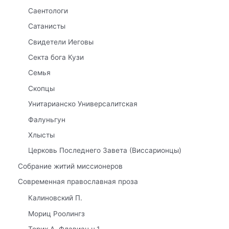
Саентологи
Сатанисты
Свидетели Иеговы
Секта бога Кузи
Семья
Скопцы
Унитарианско Универсалитская
Фалуньгун
Хлысты
Церковь Последнего Завета (Виссарионцы)
Собрание житий миссионеров
Современная православная проза
Калиновский П.
Мориц Роолингз