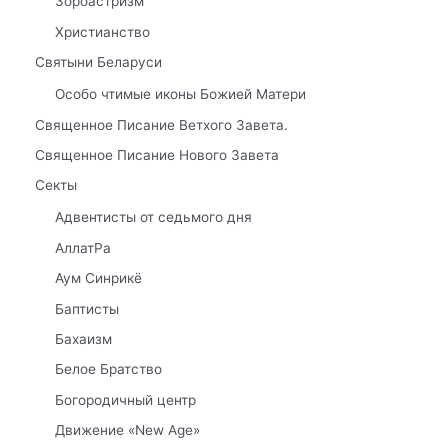
Зороастризм
Христианство
Святыни Беларуси
Особо чтимые иконы Божией Матери
Священное Писание Ветхого Завета.
Священное Писание Нового Завета
Секты
Адвентисты от седьмого дня
АллатРа
Аум Синрикё
Баптисты
Бахаизм
Белое Братство
Богородичный центр
Движение «New Age»