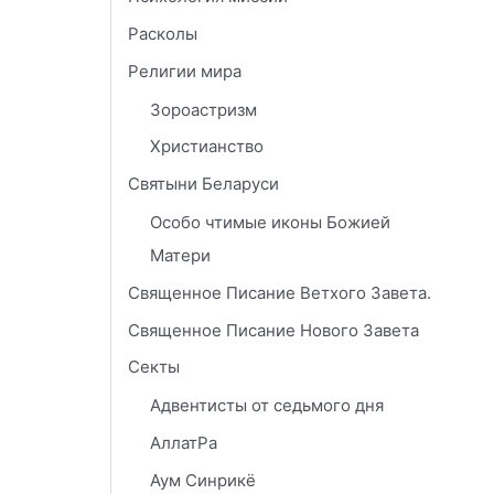
Расколы
Религии мира
Зороастризм
Христианство
Святыни Беларуси
Особо чтимые иконы Божией
Матери
Священное Писание Ветхого Завета.
Священное Писание Нового Завета
Секты
Адвентисты от седьмого дня
АллатРа
Аум Синрикё