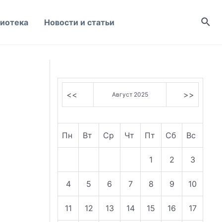
Пои
иотека
Новости и статьи
<<
>>
Август 2025
Пн
Вт
Ср
Чт
Пт
Сб
Вс
1
2
3
4
5
6
7
8
9
10
11
12
13
14
15
16
17