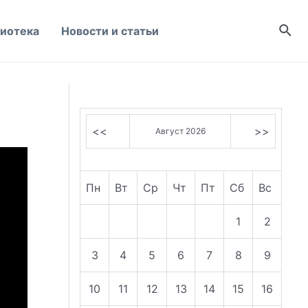
Пои
иотека
Новости и статьи
<<
>>
Август 2026
Пн
Вт
Ср
Чт
Пт
Сб
Вс
1
2
3
4
5
6
7
8
9
10
11
12
13
14
15
16