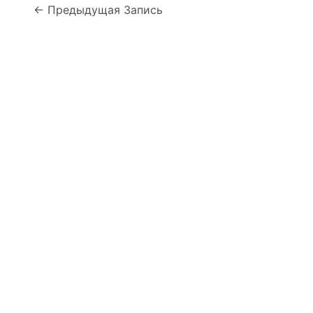
Навигация
←
Предыдущая Запись
по
записям