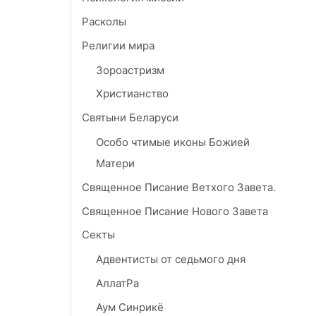
Расколы
Религии мира
Зороастризм
Христианство
Святыни Беларуси
Особо чтимые иконы Божией
Матери
Священное Писание Ветхого Завета.
Священное Писание Нового Завета
Секты
Адвентисты от седьмого дня
АллатРа
Аум Синрикё