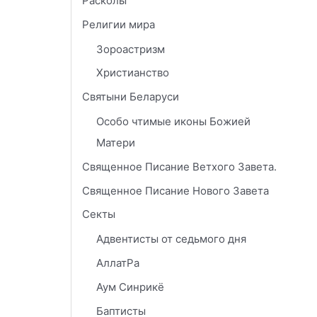
Расколы
Религии мира
Зороастризм
Христианство
Святыни Беларуси
Особо чтимые иконы Божией
Матери
Священное Писание Ветхого Завета.
Священное Писание Нового Завета
Секты
Адвентисты от седьмого дня
АллатРа
Аум Синрикё
Баптисты