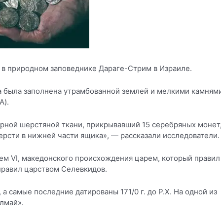
 в природном заповеднике Дараге-Стрим в Израиле.
ика была заполнена утрамбованной землей и мелкими камням
A).
рной шерстяной ткани, прикрывавший 15 серебряных монет
рсти в нижней части ящика», — рассказали исследователи.
м VI, македонского происхождения царем, который правил
 правил царством Селевкидов.
 а самые последние датированы 171/0 г. до Р.Х. На одной из
лмай».