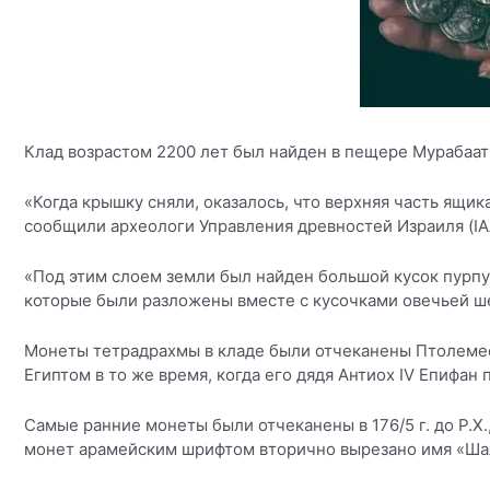
Клад возрастом 2200 лет был найден в пещере Мурабаат
«Когда крышку сняли, оказалось, что верхняя часть ящ
сообщили археологи Управления древностей Израиля (IA
«Под этим слоем земли был найден большой кусок пурпу
которые были разложены вместе с кусочками овечьей ше
Монеты тетрадрахмы в кладе были отчеканены Птолемее
Египтом в то же время, когда его дядя Антиох IV Епифан
Самые ранние монеты были отчеканены в 176/5 г. до Р.Х.,
монет арамейским шрифтом вторично вырезано имя «Ша