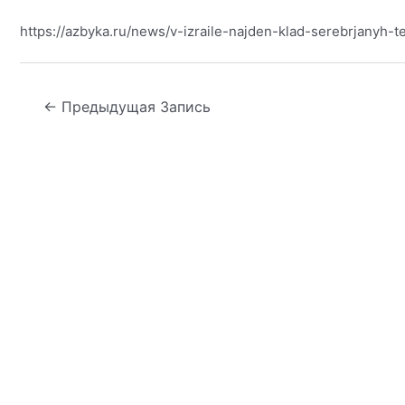
https://azbyka.ru/news/v-izraile-najden-klad-serebrjany
Навигация
←
Предыдущая Запись
по
записям