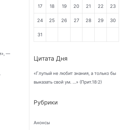
17
18
19
20
21
22
23
24
25
26
27
28
29
30
31
и», —
Цитата Дня
,
«
Глупый не любит знания, а только бы
выказать свой ум.
...» (Прит.18:2)
Рубрики
Анонсы