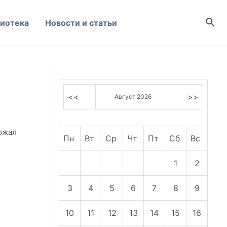
Пои
иотека
Новости и статьи
<<
>>
Август 2026
ержал
Пн
Вт
Ср
Чт
Пт
Сб
Вс
1
2
3
4
5
6
7
8
9
10
11
12
13
14
15
16