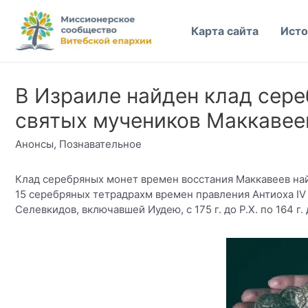
Перейти
к
Карта сайта
Исто
содержимому
В Израиле найден клад сер
святых мучеников Маккавее
Анонсы
,
Познавательное
Клад серебряных монет времен восстания Маккавеев най
15 серебряных тетрадрахм времен правления Антиоха IV
Селевкидов, включавшей Иудею, с 175 г. до Р.Х. по 164 г.