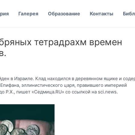
рия
Галерея
Образование
Контакты
Библ
ебряных тетрадрахм времен
в.
ден в Израиле. Клад находился в деревянном ящике и сод
 Епифана, эллинистического царя, правившего империей
 до Р.Х., пишет
«Cедмица.RU»
со ссылкой на sci.news.