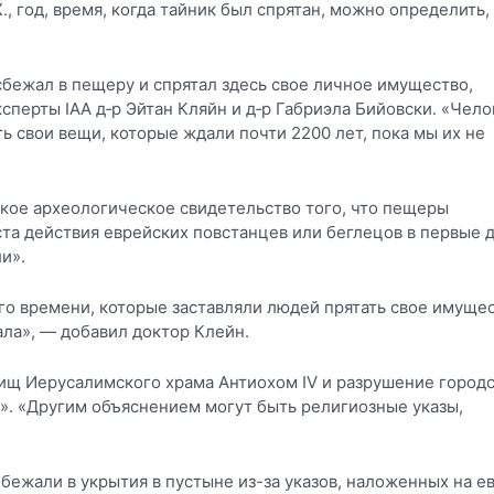
., год, время, когда тайник был спрятан, можно определить,
сбежал в пещеру и спрятал здесь свое личное имущество,
ксперты IAA д‑р Эйтан Кляйн и д‑р Габриэла Бийовски. «Чело
ать свои вещи, которые ждали почти 2200 лет, пока мы их не
ткое археологическое свидетельство того, что пещеры
ста действия еврейских повстанцев или беглецов в первые 
и».
о времени, которые заставляли людей прятать свое имущес
ала», — добавил доктор Клейн.
ищ Иерусалимского храма Антиохом IV и разрушение город
». «Другим объяснением могут быть религиозные указы,
бежали в укрытия в пустыне из-за указов, наложенных на е