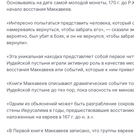
Основываясь на дате самой молодой монеты, 170 г. до Р.Х
начало восстания Маккавеев.
«Интересно попытаться представить человека, который 
намереваясь вернуться, чтобы забрать его», — сказали э
вероятно, был убит в боях, и он не вернулся, чтобы забр
вернули».
«Эта уникальная находка представляет собой первое че
Иудейской пустыни играли активную роль в качестве ме
восстания Маккавеев или событий, которые к ним привел
«Книги Маккавеев описывают драматические события тог
Иудейской пустыне до тех пор, пока опасность не минов
«Одним из объяснений может быть разграбление сокров
стены Иерусалима в годы, предшествовавшие восстанию
наложенные на евреев в 167 г. до н. э.».
«В Первой книге Маккавеев записано, что группы евреев 