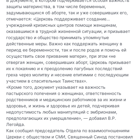
В документе, в котором подчеркивается особая важность
защиты материнства, в том числе беременных,
задумывающихся об аборте, так и уже совершивших его,
отмечается: «Церковь поддерживает создание…
учреждений кризисных центров помощи женщинам,
оказавшимся в трудной жизненной ситуации, и призывает
государство и общество принимать упомянутые
действенные меры. Важно как поддержать женщину в
период ее беременности, так и после родов и помочь ей
осуществить свое призвание матери», при этом «не
отвергая женщин, совершивших аборт, Церковь призывает
их к покаянию и к преодолению пагубных последствий
греха через молитву и несение епитимии с последующим
участием в спасительных Таинствах».
«Кроме того, документ указывает на важность
пастырского попечения о женщинах, ответственность
родственников и медицинских работников за их жизни и
здоровье, и жизнь и здоровье их детей, подчеркивая
недопустимость любых манипуляций с эмбрионами,
предполагающих их умерщвление», — добавил В.Р.
Легойда.
Как сообщил председатель Отдела по взаимоотношениям
Церкви с обществом и СМИ, Священный Синод постановил