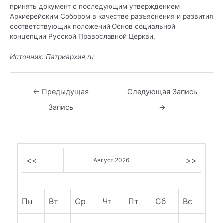
принять документ с последующим утверждением
Архиерейским Собором в качестве разъяснения и развития
соответствующих положений Основ социальной
концепции Русской Православной Церкви.
Источник:
Патриархия.ru
Навигация
←
Предыдущая
Следующая Запись
по
Запись
→
записям
<<
>>
Август 2026
Пн
Вт
Ср
Чт
Пт
Сб
Вс