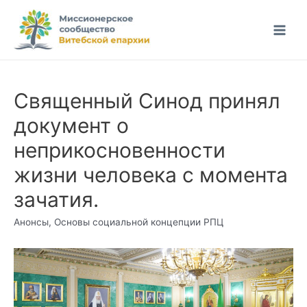
Перейти
к
Main
содержимому
Men
Священный Синод принял
документ о
неприкосновенности
жизни человека с момента
зачатия.
Анонсы
,
Основы социальной концепции РПЦ