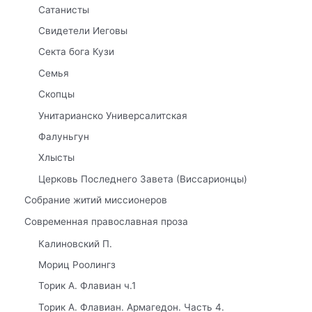
Сатанисты
Свидетели Иеговы
Секта бога Кузи
Семья
Скопцы
Унитарианско Универсалитская
Фалуньгун
Хлысты
Церковь Последнего Завета (Виссарионцы)
Собрание житий миссионеров
Современная православная проза
Калиновский П.
Мориц Роолингз
Торик А. Флавиан ч.1
Торик А. Флавиан. Армагедон. Часть 4.