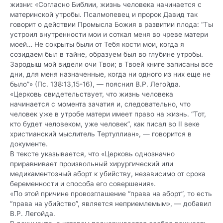
жизни: «Согласно Библии, жизнь человека начинается с
материнской утробы. Псалмопевец и пророк Давид так
говорит о действии Промысла Божия в развитии плода: “Ты
устроил внутренности мои и соткал меня во чреве матери
моей… Не сокрыты были от Тебя кости мои, когда я
созидаем был в тайне, образуем был во глубине утробы.
Зародыш мой видели очи Твои; в Твоей книге записаны все
дни, для меня назначенные, когда ни одного из них еще не
было”» (
Пс. 138:13,15-16
), — пояснил В.Р. Легойда.
«Церковь свидетельствует, что жизнь человека
начинается с момента зачатия и, следовательно, что
человек уже в утробе матери имеет право на жизнь. “Тот,
кто будет человеком, уже человек”, как писал во II веке
христианский мыслитель
Тертуллиан
», — говорится в
документе.
В тексте указывается, что «Церковь однозначно
приравнивает произвольный хирургический или
медикаментозный аборт к убийству, независимо от срока
беременности и способа его совершения».
«По этой причине провозглашение “права на аборт”, то есть
“права на убийство”, является неприемлемым», — добавил
В.Р. Легойда.