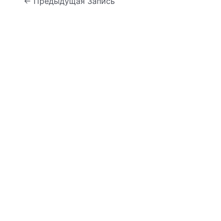
←
Предыдущая Запись
по
записям