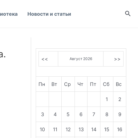
Пои
иотека
Новости и статьи
а.
<<
>>
Август 2026
Пн
Вт
Ср
Чт
Пт
Сб
Вс
1
2
3
4
5
6
7
8
9
10
11
12
13
14
15
16