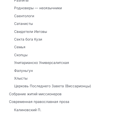
Раэлиты
Родноверы — неоязычники
Саентологи
Сатанисты
Свидетели Иеговы
Секта бога Кузи
Семья
Скопцы
Унитарианско Универсалитская
Фалуньгун
Хлысты
Церковь Последнего Завета (Виссарионцы)
Собрание житий миссионеров
Современная православная проза
Калиновский П.