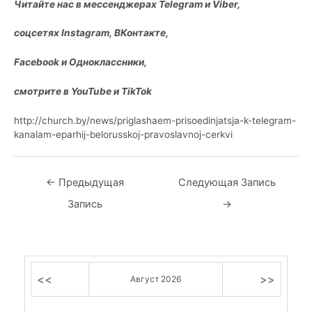
Читайте нас в мессенджерах
Telegram
и
Viber
,
соцсетях
Instagram
,
ВКонтакте
,
Facebook
и
Одноклассники
,
смотрите в
YouTube
и
TikTok
http://church.by/news/priglashaem-prisoedinjatsja-k-telegram-
kanalam-eparhij-belorusskoj-pravoslavnoj-cerkvi
Навигация
←
Предыдущая
Следующая Запись
по
Запись
→
записям
<<
>>
Август 2026