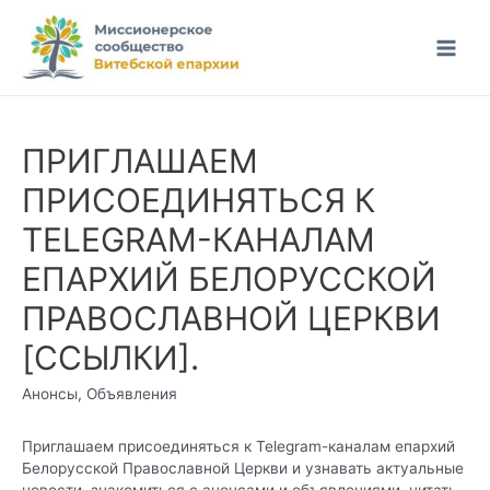
Перейти
к
Main
содержимому
Men
ПРИГЛАШАЕМ
ПРИСОЕДИНЯТЬСЯ К
TELEGRAM-КАНАЛАМ
ЕПАРХИЙ БЕЛОРУССКОЙ
ПРАВОСЛАВНОЙ ЦЕРКВИ
[ССЫЛКИ].
Анонсы
,
Объявления
Приглашаем присоединяться к Telegram-каналам епархий
Белорусской Православной Церкви и узнавать актуальные
новости, знакомиться с анонсами и объявлениями, читать