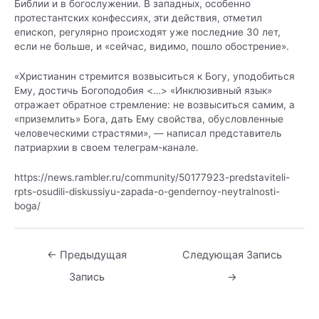
Библии и в богослужении. В западных, особенно
протестантских конфессиях, эти действия, отметил
епископ, регулярно происходят уже последние 30 лет,
если не больше, и «сейчас, видимо, пошло обострение».
«Христианин стремится возвыситься к Богу, уподобиться
Ему, достичь Богоподобия <…> «Инклюзивный язык»
отражает обратное стремление: не возвыситься самим, а
«приземлить» Бога, дать Ему свойства, обусловленные
человеческими страстями», — написал представитель
патриархии в своем телеграм-канале.
https://news.rambler.ru/community/50177923-predstaviteli-
rpts-osudili-diskussiyu-zapada-o-gendernoy-neytralnosti-
boga/
Навигация
←
Предыдущая
Следующая Запись
по
Запись
→
записям