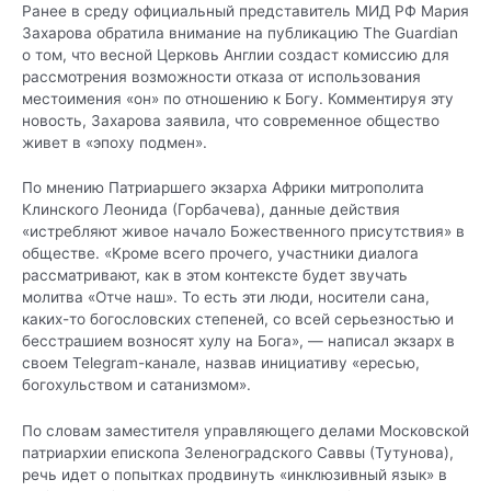
Ранее в среду официальный представитель МИД РФ Мария
Захарова обратила внимание на публикацию The Guardian
о том, что весной Церковь Англии создаст комиссию для
рассмотрения возможности отказа от использования
местоимения «он» по отношению к Богу. Комментируя эту
новость, Захарова заявила, что современное общество
живет в «эпоху подмен».
По мнению Патриаршего экзарха Африки митрополита
Клинского Леонида (Горбачева), данные действия
«истребляют живое начало Божественного присутствия» в
обществе. «Кроме всего прочего, участники диалога
рассматривают, как в этом контексте будет звучать
молитва «Отче наш». То есть эти люди, носители сана,
каких-то богословских степеней, со всей серьезностью и
бесстрашием возносят хулу на Бога», — написал экзарх в
своем Telegram-канале, назвав инициативу «ересью,
богохульством и сатанизмом».
По словам заместителя управляющего делами Московской
патриархии епископа Зеленоградского Саввы (Тутунова),
речь идет о попытках продвинуть «инклюзивный язык» в