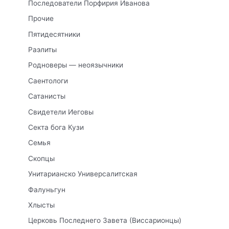
Последователи Порфирия Иванова
Прочие
Пятидесятники
Раэлиты
Родноверы — неоязычники
Саентологи
Сатанисты
Свидетели Иеговы
Секта бога Кузи
Семья
Скопцы
Унитарианско Универсалитская
Фалуньгун
Хлысты
Церковь Последнего Завета (Виссарионцы)