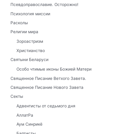
Псевдоправославие. Осторожно!
Психология миссии
Расколы
Религии мира
Зороастризм
Христианство
Святыни Беларуси
Особо чтимые иконы Божией Матери
Священное Писание Ветхого Завета.
Священное Писание Нового Завета
Секты
Адвентисты от седьмого дня
АллатРа
Аум Синрикё
Баптисты