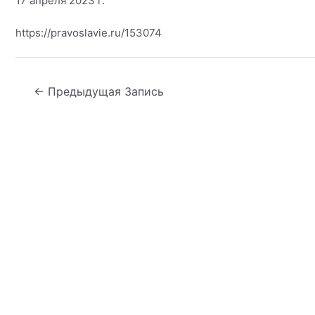
17 апреля 2023 г.
https://pravoslavie.ru/153074
Навигация
←
Предыдущая Запись
по
записям