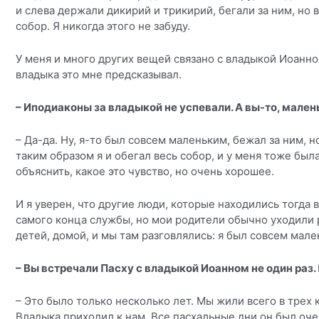
и слева держали дикирий и трикирий, бегали за ним, но 
собор. Я никогда этого не забуду.
У меня и много других вещей связано с владыкой Иоанном
владыка это мне предсказывал.
– Иподиаконы за владыкой не успевали. А вы-то, мален
– Да-да. Ну, я-то был совсем маленьким, бежал за ним, 
таким образом я и обегал весь собор, и у меня тоже был
объяснить, какое это чувство, но очень хорошее.
И я уверен, что другие люди, которые находились тогда 
самого конца службы, но мои родители обычно уходили р
детей, домой, и мы там разговлялись: я был совсем мален
– Вы встречали Пасху с владыкой Иоанном не один раз.
– Это было только несколько лет. Мы жили всего в трех 
Владыка приходил к нам. Все пасхальные дни он был очен