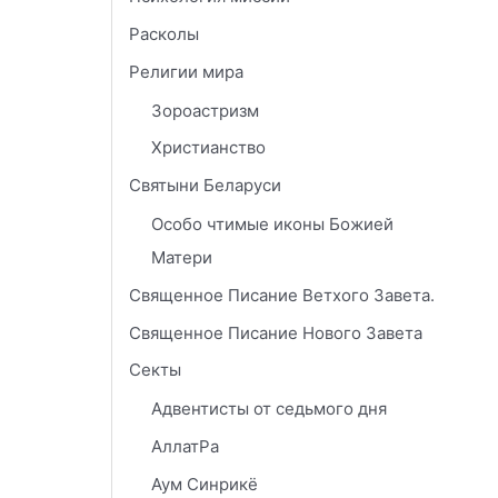
Расколы
Религии мира
Зороастризм
Христианство
Святыни Беларуси
Особо чтимые иконы Божией
Матери
Священное Писание Ветхого Завета.
Священное Писание Нового Завета
Секты
Адвентисты от седьмого дня
АллатРа
Аум Синрикё