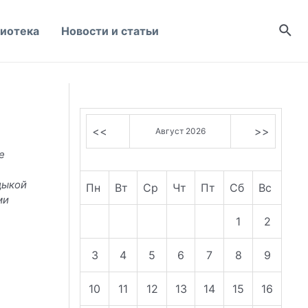
Пои
иотека
Новости и статьи
<<
>>
Август 2026
е
дыкой
Пн
Вт
Ср
Чт
Пт
Сб
Вс
ми
1
2
3
4
5
6
7
8
9
10
11
12
13
14
15
16