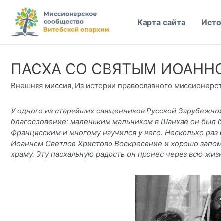
Перейти
к
Карта сайта
Исто
содержимому
ПАСХА СО СВЯТЫМ ИОАНН
Внешняя миссия
,
Из истории православного миссионерс
У одного из старейших священников Русской Зарубежной
благословение: маленьким мальчиком в Шанхае он был 
Францисским и многому научился у него. Несколько раз 
Иоанном Светлое Христово Воскресение и хорошо запом
храму. Эту пасхальную радость он пронес через всю жиз