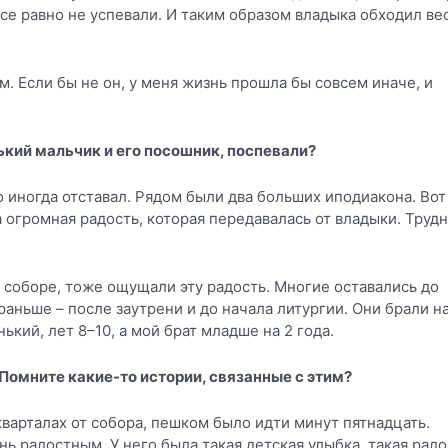
все равно не успевали. И таким образом владыка обходил ве
. Если бы не он, у меня жизнь прошла бы совсем иначе, и
ький мальчик и его посошник, поспевали?
но иногда отставал. Рядом были два больших иподиакона. Вот
а огромная радость, которая передавалась от владыки. Труд
в соборе, тоже ощущали эту радость. Многие оставались до
аньше – после заутрени и до начала литургии. Они брали на
ький, лет 8–10, а мой брат младше на 2 года.
 Помните какие-то истории, связанные с этим?
кварталах от собора, пешком было идти минут пятнадцать.
ь радостным. У него была такая детская улыбка, такая радо