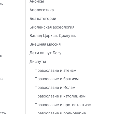
Анонсы
сь
Апологетика
Без категории
Библейская археология
Взгляд Церкви. Диспуты.
Внешняя миссия
Дети пишут Богу
но
Диспуты
Православие и атеизм
с,
Православие и баптизм
Православие и Ислам
Православие и католицизм
Православие и протестантизм
сть
Православие и родноверие