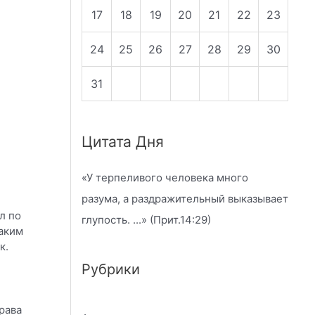
17
18
19
20
21
22
23
24
25
26
27
28
29
30
31
Цитата Дня
«
У терпеливого человека много
разума, а раздражительный выказывает
л по
глупость.
...» (Прит.14:29)
таким
к.
Рубрики
рава