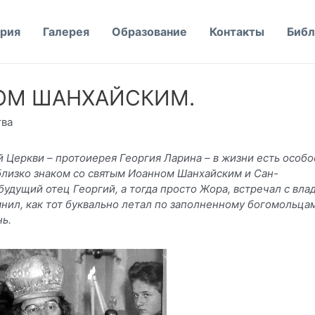
рия
Галерея
Образование
Контакты
Библ
ОМ ШАНХАЙСКИМ.
тва
 Церкви – протоиерея Георгия Ларина – в жизни есть особо
близко знаком со святым Иоанном Шанхайским и Сан-
будущий отец Георгий, а тогда просто Жора, встречал с вла
нил, как тот буквально летал по заполненному богомольца
нь.