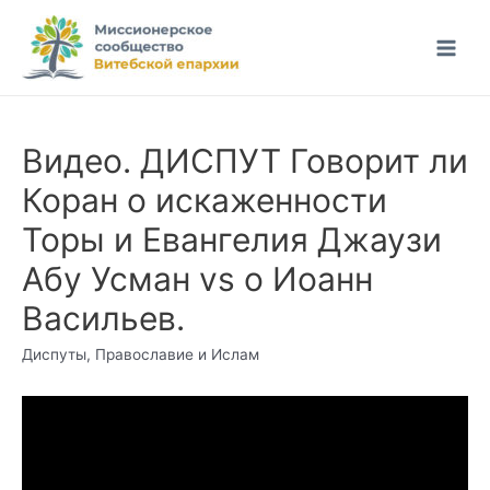
Перейти
к
Main
содержимому
Men
Видео. ДИСПУТ Говорит ли
Коран о искаженности
Торы и Евангелия Джаузи
Абу Усман vs о Иоанн
Васильев.
Диспуты
,
Православие и Ислам