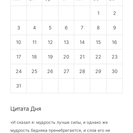
1
2
3
4
5
6
7
8
9
10
11
12
13
14
15
16
17
18
19
20
21
22
23
24
25
26
27
28
29
30
31
Цитата Дня
«
И сказал я: мудрость лучше силы, и однако же
мудрость бедняка пренебрегается, и слов его не