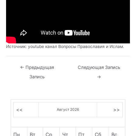
Источник: youtube канал Вопросы Православия и Ислам.
Навигация
←
Предыдущая
Следующая Запись
по
Запись
→
записям
<<
>>
Август 2026
Пн
Вт
Ср
Чт
Пт
Сб
Вс