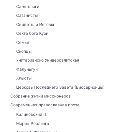
Саентологи
Сатанисты
Свидетели Иеговы
Секта бога Кузи
Семья
Скопцы
Унитарианско Универсалитская
Фалуньгун
Хлысты
Церковь Последнего Завета (Виссарионцы)
Собрание житий миссионеров
Современная православная проза
Калиновский П.
Мориц Роолингз