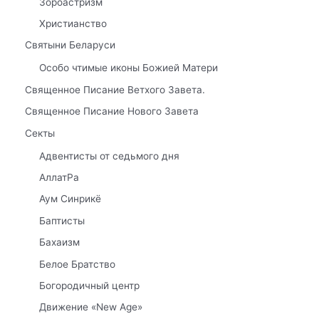
Зороастризм
Христианство
Святыни Беларуси
Особо чтимые иконы Божией Матери
Священное Писание Ветхого Завета.
Священное Писание Нового Завета
Секты
Адвентисты от седьмого дня
АллатРа
Аум Синрикё
Баптисты
Бахаизм
Белое Братство
Богородичный центр
Движение «New Age»