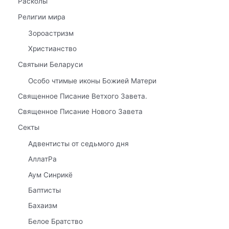
Расколы
Религии мира
Зороастризм
Христианство
Святыни Беларуси
Особо чтимые иконы Божией Матери
Священное Писание Ветхого Завета.
Священное Писание Нового Завета
Секты
Адвентисты от седьмого дня
АллатРа
Аум Синрикё
Баптисты
Бахаизм
Белое Братство